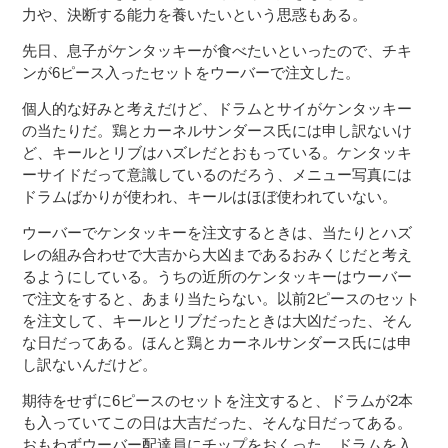
力や、決断する能力を養いたいという思惑もある。
先日、息子がケンタッキーが食べたいといったので、チキ
ンが6ピース入ったセットをウーバーで注文した。
個人的な好みと考えだけど、ドラムとサイがケンタッキー
の当たりだ。鶏とカーネルサンダース氏には申し訳ないけ
ど、キールとリブはハズレだとおもっている。ケンタッキ
ーサイドだって意識しているのだろう、メニュー写真には
ドラムばかりが使われ、キールはほぼ使われていない。
ウーバーでケンタッキーを注文するときは、当たりとハズ
レの組み合わせで大吉から大凶まであるおみくじだと考え
るようにしている。うちの近所のケンタッキーはウーバー
で注文をすると、あまり当たらない。以前2ピースのセット
を注文して、キールとリブだったときは大凶だった、そん
な日だってある。ほんと鶏とカーネルサンダース氏には申
し訳ないんだけど。
期待をせずに6ピースのセットを注文すると、ドラムが2本
も入っていてこの日は大吉だった、そんな日だってある。
おもわずウーバー配達員にチップをおくった。ドラムを入