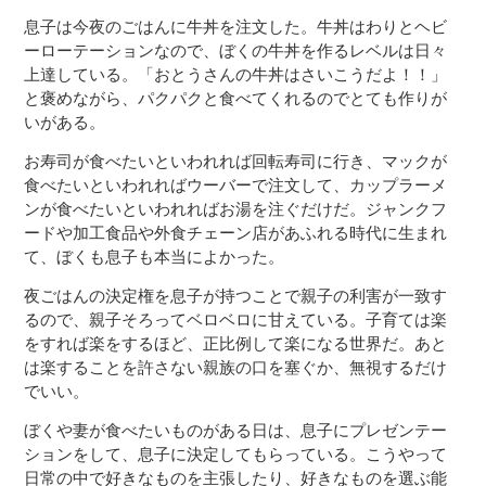
息子は今夜のごはんに牛丼を注文した。牛丼はわりとヘビ
ーローテーションなので、ぼくの牛丼を作るレベルは日々
上達している。「おとうさんの牛丼はさいこうだよ！！」
と褒めながら、パクパクと食べてくれるのでとても作りが
いがある。
お寿司が食べたいといわれれば回転寿司に行き、マックが
食べたいといわれればウーバーで注文して、カップラーメ
ンが食べたいといわれればお湯を注ぐだけだ。ジャンクフ
ードや加工食品や外食チェーン店があふれる時代に生まれ
て、ぼくも息子も本当によかった。
夜ごはんの決定権を息子が持つことで親子の利害が一致す
るので、親子そろってベロベロに甘えている。子育ては楽
をすれば楽をするほど、正比例して楽になる世界だ。あと
は楽することを許さない親族の口を塞ぐか、無視するだけ
でいい。
ぼくや妻が食べたいものがある日は、息子にプレゼンテー
ションをして、息子に決定してもらっている。こうやって
日常の中で好きなものを主張したり、好きなものを選ぶ能