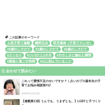
この記事のキーワード
人気子育て連載
幡野広志
育児漫画（子育てマンガ）
#0歳のこそだて
#1歳のこそだて
#2歳のこそだて
#エッセイ
#パパのつぶやき
#やさしさに触れた瞬間
#家族と過ごす時間
#心に刻んでいること
あわせて読みたい
これって愛情不足のせいですか？｜占いのプロ森冬生の子
育てお悩み相談室#12
2020年12月13日
【連載第13回 うんでも、うまずとも。】LGBTと子づくり