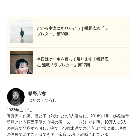
だから本当にありがとう｜幡野広志「ラ
ブレター」第39回
今日はケーキを買って帰ります｜幡野広
志 連載「ラブレター」第17回
幡野広志
はたの・ひろし
1983年生まれ。
写真家・猟師。妻と子（2歳）との3人暮らし。2018年1月、多発性骨
髄腫という原因不明の血液の癌（ステージ3）が判明。10万人に5人
の割合で発症する珍しい癌で、40歳未満での発症は非常に稀。現代
の医療で治すことはできず、余命は3年と診断されている。