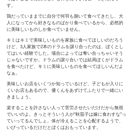
す。
鶏だっていままでに自分で何羽も捌いて食べてきたし、大
人になってから好きなものばかり食べているから、必然的
に美味しいものしか食べていません。
キミはキミで美味しいものを家族に食べてほしいのだろう
けど、3人家族で2本のドラムを譲り合ったのは、ぼくとし
てはいい経験でした。場合によっては奪い合っちゃいそう
じゃないですか。ドラムの譲り合いでは結局ぼくがドラム
を食べたけど、キミに美味しいものを食べてほしいんだよ
なぁ。
美味しいお店をいくつか知っているけど、子どもが入りに
くいお店もあるので、優くんをあずけてふたりで一緒にい
きましょう。
楽することを許さない人って苦労させたいだけだから無視
でいいのよ。きっとそういう人が“秋茄子は嫁に食わすな”っ
ていってるんでしょ。体が冷えることを心配するようで、
いびっているだけだとぼくはおもっています。